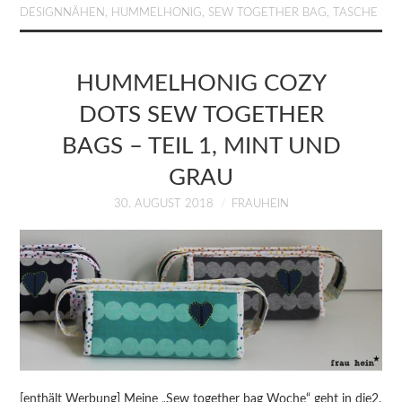
DESIGNNÄHEN
,
HUMMELHONIG
,
SEW TOGETHER BAG
,
TASCHE
HUMMELHONIG COZY
DOTS SEW TOGETHER
BAGS – TEIL 1, MINT UND
GRAU
30. AUGUST 2018
FRAUHEIN
[enthält Werbung] Meine „Sew together bag Woche“ geht in die2.