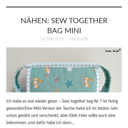
KURSE
ÜBER MICH
NÄHEN: SEW TOGETHER
BAG MINI
BLOG
28. MAI 2019
FRAUHEIN
Ich habe es mal wieder getan – Sew together bag Nr 7 ist fertig
geworden!Eine Mini Version der Tasche hatte ich im letzten Jahr
schon genäht und verschenkt, aber Klein Hein sollte auch eine
bekommen, und dafür habe ich dann…