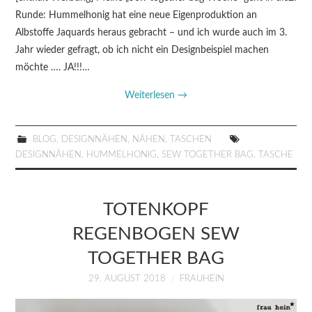
Runde: Hummelhonig hat eine neue Eigenproduktion an
Albstoffe Jaquards heraus gebracht – und ich wurde auch im 3.
Jahr wieder gefragt, ob ich nicht ein Designbeispiel machen
möchte …. JA!!!…
Weiterlesen
→
BLOG
,
DESIGNNÄHEN
,
NÄHEN
,
TASCHEN
DESIGNNÄHEN
,
HUMMELHONIG
,
SEW TOGETHER BAG
,
TASCHE
TOTENKOPF
REGENBOGEN SEW
TOGETHER BAG
29. AUGUST 2018
FRAUHEIN