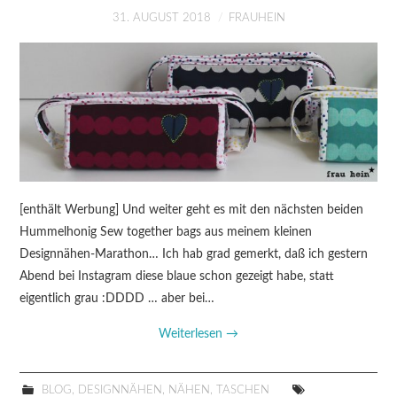
31. AUGUST 2018
FRAUHEIN
[enthält Werbung] Und weiter geht es mit den nächsten beiden
Hummelhonig Sew together bags aus meinem kleinen
Designnähen-Marathon… Ich hab grad gemerkt, daß ich gestern
Abend bei Instagram diese blaue schon gezeigt habe, statt
eigentlich grau :DDDD … aber bei…
Weiterlesen
→
BLOG
,
DESIGNNÄHEN
,
NÄHEN
,
TASCHEN