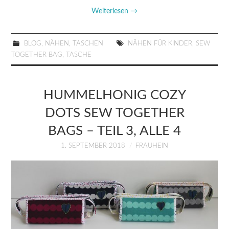
Weiterlesen
→
BLOG
,
NÄHEN
,
TASCHEN
NÄHEN FÜR KINDER
,
SEW
TOGETHER BAG
,
TASCHE
HUMMELHONIG COZY
DOTS SEW TOGETHER
BAGS – TEIL 3, ALLE 4
1. SEPTEMBER 2018
FRAUHEIN