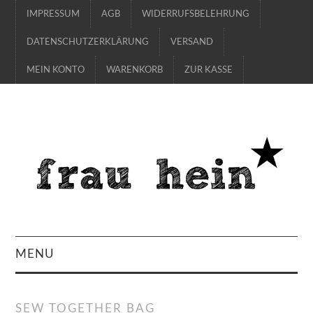
IMPRESSUM
AGB
WIDERRUFSBELEHRUNG
DATENSCHUTZERKLÄRUNG
VERSAND
MEIN KONTO
WARENKORB
ZUR KASSE
MENU
SHOP
SEW TOGETHER BAG