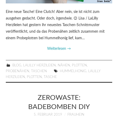
Eine neue Tasche! Eine Clutch! Aber nein, sie ist nicht zum
ausgehen gedacht. Oder doch, irgendwie. 😉 Lisa / LaLilly
Herzileien hat gestern ihr neuestes Taschen-Schnittmuster
veröffentlicht, und da das Probenähen zeitlich zusammen mit
einem Probeplotten bei Hummelhonig lief, kam…
Weiterlesen
→
BLOG
,
LALILLY HERZILEIEN
,
NÄHEN
,
PLOTTEN
,
PROBENÄHEN
,
TASCHEN
HUMMELHONIG
,
LALILLY
HERZILEIEN
,
PLOTTEN
,
TASCHE
ZEROWASTE:
BADEBOMBEN DIY
5. FEBRUAR 2019
FRAUHEIN