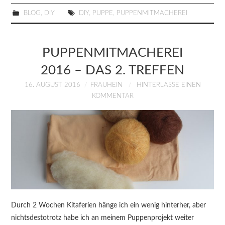
BLOG
,
DIY
DIY
,
PUPPE
,
PUPPENMITMACHEREI
PUPPENMITMACHEREI
2016 – DAS 2. TREFFEN
16. AUGUST 2016
FRAUHEIN
HINTERLASSE EINEN
KOMMENTAR
Durch 2 Wochen Kitaferien hänge ich ein wenig hinterher, aber
nichtsdestotrotz habe ich an meinem Puppenprojekt weiter