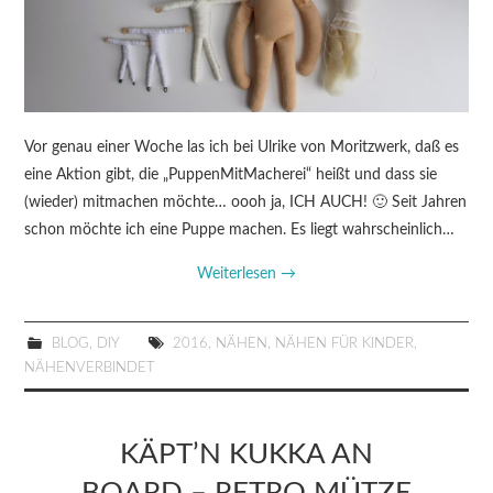
Vor genau einer Woche las ich bei Ulrike von Moritzwerk, daß es
eine Aktion gibt, die „PuppenMitMacherei“ heißt und dass sie
(wieder) mitmachen möchte… oooh ja, ICH AUCH! 🙂 Seit Jahren
schon möchte ich eine Puppe machen. Es liegt wahrscheinlich…
Weiterlesen
→
BLOG
,
DIY
2016
,
NÄHEN
,
NÄHEN FÜR KINDER
,
NÄHENVERBINDET
KÄPT’N KUKKA AN
BOARD – RETRO MÜTZE