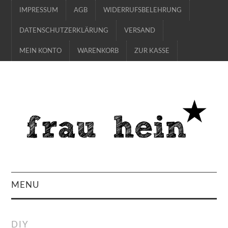
IMPRESSUM
AGB
WIDERRUFSBELEHRUNG
DATENSCHUTZERKLÄRUNG
VERSAND
MEIN KONTO
WARENKORB
ZUR KASSE
MENU
SHOP
DIY