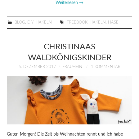
Weiterlesen
→
BLOG
,
DIY
,
HÄKELN
FREEBOOK
,
HÄKELN
,
HASE
CHRISTINAAS
WALDKÖNIGSKINDER
5. DEZEMBER 2017
FRAUHEIN
1 KOMMENTAR
Guten Morgen! Die Zeit bis Weihnachten rennt und ich habe