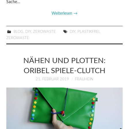
Sache…
Weiterlesen
→
BLOG
,
DIY
,
ZEROWASTE
DIY
,
PLASTIKFREI
,
ZEROWASTE
NÄHEN UND PLOTTEN:
ORIBEL SPIELE-CLUTCH
21. FEBRUAR 2019
FRAUHEIN