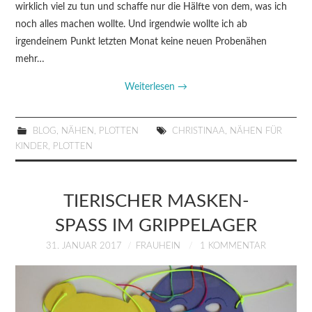
wirklich viel zu tun und schaffe nur die Hälfte von dem, was ich
noch alles machen wollte. Und irgendwie wollte ich ab
irgendeinem Punkt letzten Monat keine neuen Probenähen
mehr…
Weiterlesen
→
BLOG
,
NÄHEN
,
PLOTTEN
CHRISTINAA
,
NÄHEN FÜR
KINDER
,
PLOTTEN
TIERISCHER MASKEN-
SPASS IM GRIPPELAGER
31. JANUAR 2017
FRAUHEIN
1 KOMMENTAR