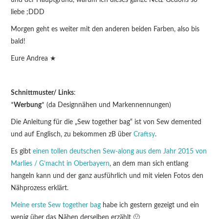
und der Hauptgrund, warum ich dieses ganze Netz-Gedöns so
liebe ;DDD
Morgen geht es weiter mit den anderen beiden Farben, also bis
bald!
Eure Andrea ★
Schnittmuster/ Links
:
*
Werbung
* (da Designnähen und Markennennungen)
Die Anleitung für die „Sew together bag“ ist von Sew demented
und auf Englisch, zu bekommen zB über
Craftsy
.
Es gibt
einen tollen deutschen Sew-along aus dem Jahr 2015 von
Marlies / G’macht in Oberbayern
, an dem man sich entlang
hangeln kann und der ganz ausführlich und mit vielen Fotos den
Nähprozess erklärt.
Meine erste Sew together bag
habe ich gestern gezeigt und ein
wenig über das Nähen derselben erzählt 🙂