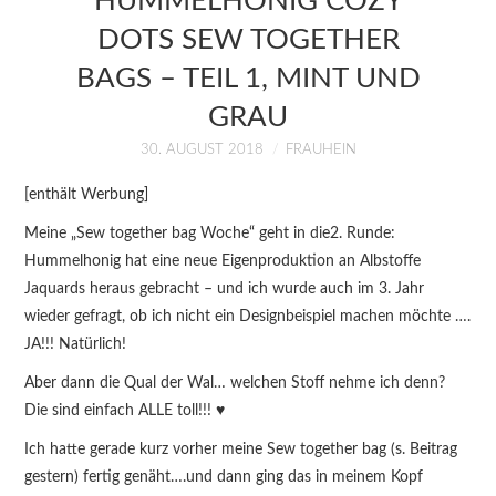
HUMMELHONIG COZY
KURSE
DOTS SEW TOGETHER
BAGS – TEIL 1, MINT UND
ÜBER MICH
GRAU
BLOG
30. AUGUST 2018
FRAUHEIN
[enthält Werbung]
Meine „Sew together bag Woche“ geht in die2. Runde:
Hummelhonig hat eine neue Eigenproduktion an Albstoffe
Jaquards heraus gebracht – und ich wurde auch im 3. Jahr
wieder gefragt, ob ich nicht ein Designbeispiel machen möchte ….
JA!!! Natürlich!
Aber dann die Qual der Wal… welchen Stoff nehme ich denn?
Die sind einfach ALLE toll!!! ♥
Ich hatte gerade kurz vorher meine Sew together bag (s. Beitrag
gestern) fertig genäht….und dann ging das in meinem Kopf