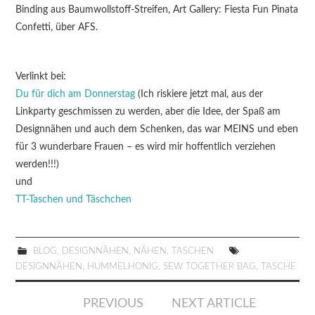
Binding aus Baumwollstoff-Streifen, Art Gallery: Fiesta Fun Pinata
Confetti, über AFS.
Verlinkt bei:
Du für dich am Donnerstag
(Ich riskiere jetzt mal, aus der
Linkparty geschmissen zu werden, aber die Idee, der Spaß am
Designnähen und auch dem Schenken, das war MEINS und eben
für 3 wunderbare Frauen – es wird mir hoffentlich verziehen
werden!!!)
und
TT-Taschen und Täschchen
BLOG
,
DESIGNNÄHEN
,
NÄHEN
,
TASCHEN
DESIGNNÄHEN
,
HUMMELHONIG
,
SEW TOGETHER BAG
,
TASCHE
Artikel-
PREVIOUS
NEXT ARTICLE