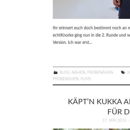
Ihr erinnert euch doch bestimmt noch an m
echtKnorke ging nun in die 2. Runde und wi
Version. Ich war erst…
BLOG
,
NÄHEN
,
PROBENÄHEN
2
PROBENÄHEN
,
RUMS
KÄPT’N KUKKA 
FÜR D
17. MAI 2016