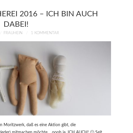
REI 2016 – ICH BIN AUCH
DABEI!
FRAUHEIN
1 KOMMENTAR
n Moritzwerk, daß es eine Aktion gibt, die
wieder) mitmachen möchte… oooh ja, ICH AUCH! 🙂 Seit