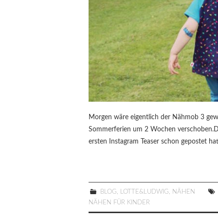
Morgen wäre eigentlich der Nähmob 3 gewe
Sommerferien um 2 Wochen verschoben.Das 
ersten Instagram Teaser schon gepostet h
BLOG
,
LOTTE&LUDWIG
,
NÄHEN
NÄHEN FÜR KINDER