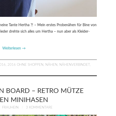
eine Tante Hertha ?! – Mein erstes Probenähen für Bine von
eder drehte sich alles um Hertha – nun aber als Kleider-
Weiterlesen
→
016
,
2016 OHNE SHOPPEN
,
NÄHEN
,
NÄHENVERBINDET
,
AN BOARD – RETRO MÜTZE
EN MINIHASEN
FRAUHEIN
3 KOMMENTARE