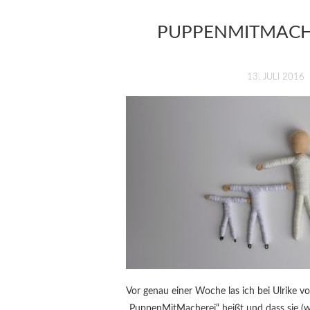
PUPPENMITMACHE
13. JULI 2016
Vor genau einer Woche las ich bei Ulrike vo
„PuppenMitMacherei“ heißt und dass sie (