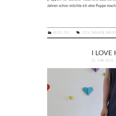
Jahren schon möchte ich eine Puppe mache
BLOG
,
DIY
2016
,
NÄHEN
,
NÄHE
I LOVE
23. JUNI 2016