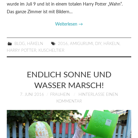
wurde im Juli 9 und ist in einem totalen Harry Potter „Wahn“.
Das ganze Zimmer ist mit Bildern…
Weiterlesen
→
BLOG
,
HÄKELN
2016
,
AMIGURUMI
,
DIY
,
HÄKELN
,
HARRY POTTER
,
KUSCHELTIER
ENDLICH SONNE UND
WASSER MARSCH!
7. JUNI 2016
FRAUHEIN
HINTERLASSE EINEN
KOMMENTAR