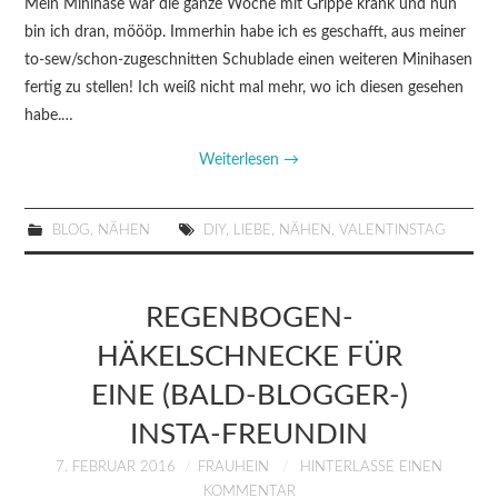
Mein Minihase war die ganze Woche mit Grippe krank und nun
bin ich dran, möööp. Immerhin habe ich es geschafft, aus meiner
to-sew/schon-zugeschnitten Schublade einen weiteren Minihasen
fertig zu stellen! Ich weiß nicht mal mehr, wo ich diesen gesehen
habe.…
Weiterlesen
→
BLOG
,
NÄHEN
DIY
,
LIEBE
,
NÄHEN
,
VALENTINSTAG
REGENBOGEN-
HÄKELSCHNECKE FÜR
EINE (BALD-BLOGGER-)
INSTA-FREUNDIN
7. FEBRUAR 2016
FRAUHEIN
HINTERLASSE EINEN
KOMMENTAR