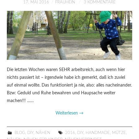
17. MAI 2016
FRAUHEIN
3 KOMMENTARE
Die letzten Wochen waren SEHR arbeitsreich, auch wenn hier
nichts passiert ist – irgendwie habe ich gemerkt, daß ich zuviel
auf einmal wollte. Das funktioniert ja nie, also: alles nacheinander.
Bzw: Geduld und Ruhe bewahren und Haupsache weiter
machen!!! ……
Weiterlesen
→
BLOG
,
DIY
,
NÄHEN
2016
,
DIY
,
HANDMADE
,
MÜTZE
,