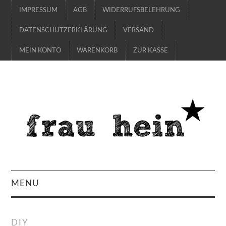
IMPRESSUM
AGB
WIDERRUFSBELEHRUNG
DATENSCHUTZERKLÄRUNG
VERSAND
MEIN KONTO
WARENKORB
ZUR KASSE
MENU
SHOP
DIY