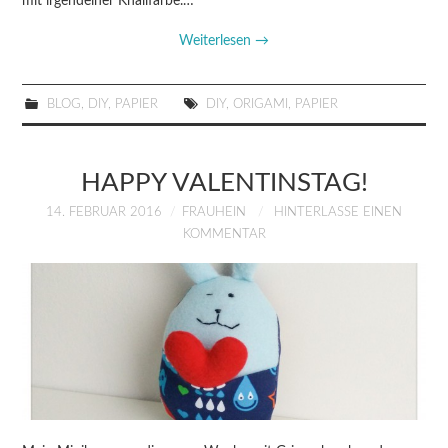
mit irgendeiner Knallfarbe.…
Weiterlesen
→
BLOG
,
DIY
,
PAPIER
DIY
,
ORIGAMI
,
PAPIER
HAPPY VALENTINSTAG!
14. FEBRUAR 2016
FRAUHEIN
HINTERLASSE EINEN
KOMMENTAR