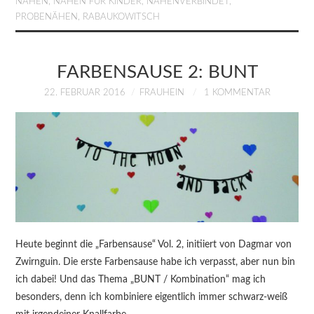
NÄHEN
,
NÄHEN FÜR KINDER
,
NÄHENVERBINDET
,
PROBENÄHEN
,
RABAUKOWITSCH
FARBENSAUSE 2: BUNT
22. FEBRUAR 2016
FRAUHEIN
1 KOMMENTAR
Heute beginnt die „Farbensause“ Vol. 2, initiiert von Dagmar von
Zwirnguin. Die erste Farbensause habe ich verpasst, aber nun bin
ich dabei! Und das Thema „BUNT / Kombination“ mag ich
besonders, denn ich kombiniere eigentlich immer schwarz-weiß