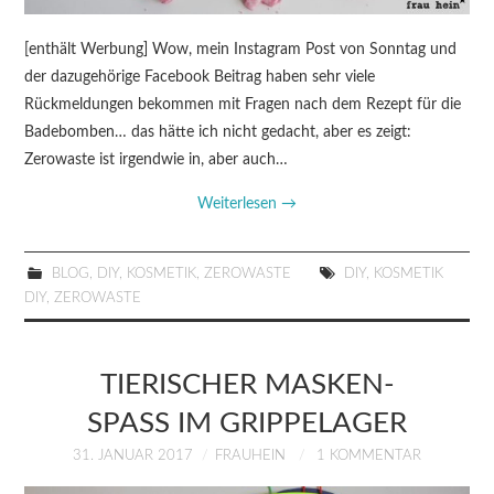
[enthält Werbung] Wow, mein Instagram Post von Sonntag und
der dazugehörige Facebook Beitrag haben sehr viele
Rückmeldungen bekommen mit Fragen nach dem Rezept für die
Badebomben… das hätte ich nicht gedacht, aber es zeigt:
Zerowaste ist irgendwie in, aber auch…
Weiterlesen
→
BLOG
,
DIY
,
KOSMETIK
,
ZEROWASTE
DIY
,
KOSMETIK
DIY
,
ZEROWASTE
TIERISCHER MASKEN-
SPASS IM GRIPPELAGER
31. JANUAR 2017
FRAUHEIN
1 KOMMENTAR