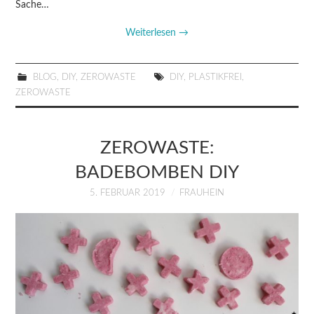
Sache…
Weiterlesen
→
BLOG
,
DIY
,
ZEROWASTE
DIY
,
PLASTIKFREI
,
ZEROWASTE
ZEROWASTE:
BADEBOMBEN DIY
5. FEBRUAR 2019
FRAUHEIN