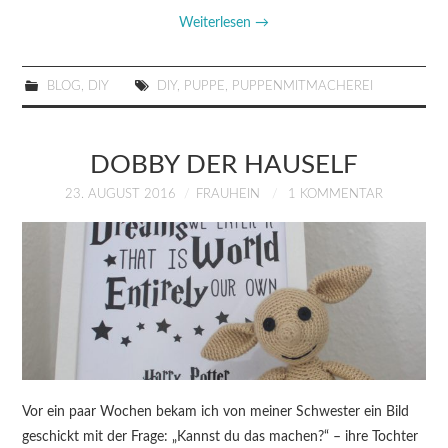
Weiterlesen
→
BLOG
,
DIY
DIY
,
PUPPE
,
PUPPENMITMACHEREI
DOBBY DER HAUSELF
23. AUGUST 2016
FRAUHEIN
1 KOMMENTAR
Vor ein paar Wochen bekam ich von meiner Schwester ein Bild
geschickt mit der Frage: „Kannst du das machen?“ – ihre Tochter