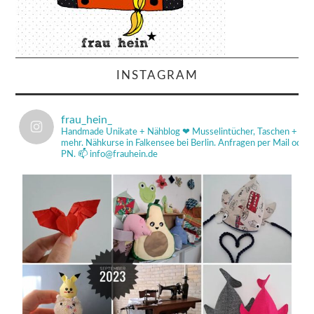
INSTAGRAM
frau_hein_
Handmade Unikate + Nähblog ❤
Musselintücher, Taschen +
mehr.
Nähkurse in Falkensee bei Berlin.
Anfragen per Mail od
PN.
📫 info@frauhein.de