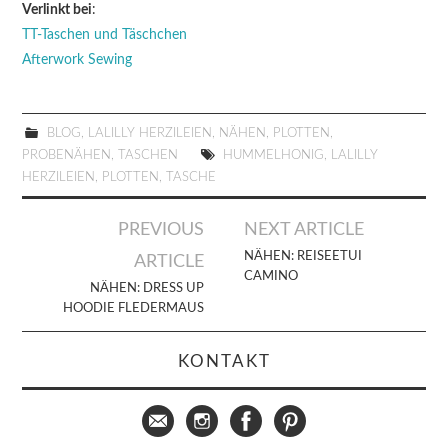
Verlinkt bei
:
TT-Taschen und Täschchen
Afterwork Sewing
BLOG
,
LALILLY HERZILEIEN
,
NÄHEN
,
PLOTTEN
,
PROBENÄHEN
,
TASCHEN
HUMMELHONIG
,
LALILLY
HERZILEIEN
,
PLOTTEN
,
TASCHE
Artikel-
PREVIOUS
NEXT ARTICLE
Navigation
NÄHEN: REISEETUI
ARTICLE
CAMINO
NÄHEN: DRESS UP
HOODIE FLEDERMAUS
KONTAKT