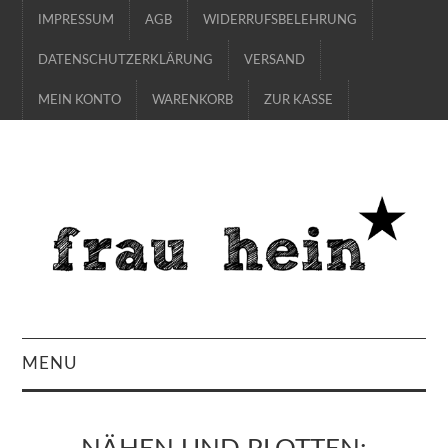
IMPRESSUM
AGB
WIDERRUFSBELEHRUNG
DATENSCHUTZERKLÄRUNG
VERSAND
MEIN KONTO
WARENKORB
ZUR KASSE
MENU
SHOP