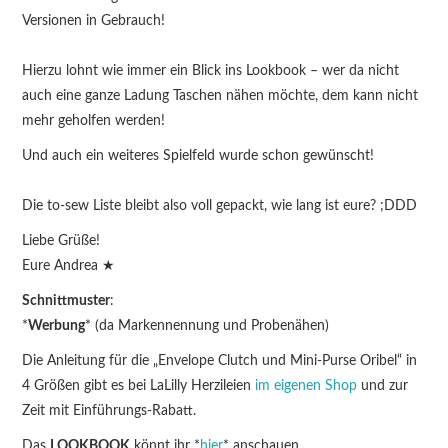
Versionen in Gebrauch!
Hierzu lohnt wie immer ein Blick ins Lookbook – wer da nicht
auch eine ganze Ladung Taschen nähen möchte, dem kann nicht
mehr geholfen werden!
Und auch ein weiteres Spielfeld wurde schon gewünscht!
Die to-sew Liste bleibt also voll gepackt, wie lang ist eure? ;DDD
Liebe Grüße!
Eure Andrea ★
Schnittmuster
:
*
Werbung
* (da Markennennung und Probenähen)
Die Anleitung für die „Envelope Clutch und Mini-Purse Oribel“ in
4 Größen gibt es bei LaLilly Herzileien
im eigenen Shop
und zur
Zeit mit Einführungs-Rabatt.
Das
LOOKBOOK
könnt ihr *
hier
* anschauen.