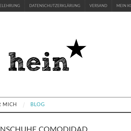
BELEHRUNG
DATENSCHUTZERKLÄRUNG
VERSAND
MEIN K
R MICH
BLOG
ENSCHUHE COMODIDAD