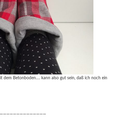
mit dem Betonboden…. kann also gut sein, daß ich noch ein
——————————————