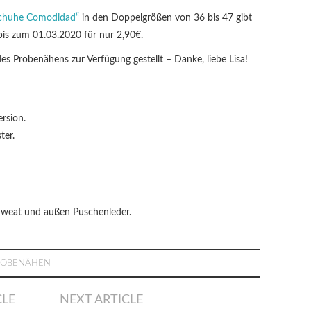
chuhe Comodidad“
in den Doppelgrößen von 36 bis 47 gibt
 bis zum 01.03.2020 für nur 2,90€.
 Probenähens zur Verfügung gestellt – Danke, liebe Lisa!
rsion.
ter.
 Sweat und außen Puschenleder.
ROBENÄHEN
CLE
NEXT ARTICLE