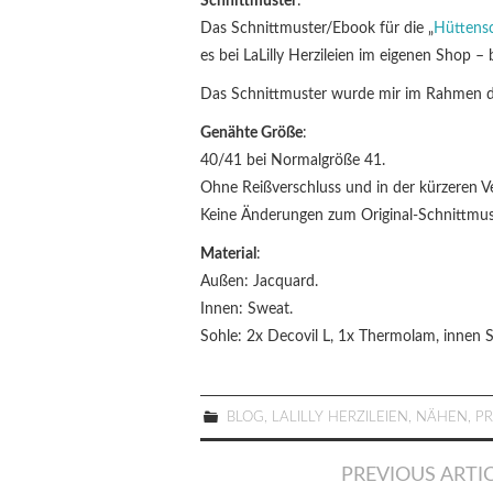
Schnittmuster
:
Das Schnittmuster/Ebook für die „
Hüttens
es bei LaLilly Herzileien im eigenen Shop –
Das Schnittmuster wurde mir im Rahmen des
Genähte Größe
:
40/41 bei Normalgröße 41.
Ohne Reißverschluss und in der kürzeren Ve
Keine Änderungen zum Original-Schnittmus
Material
:
Außen: Jacquard.
Innen: Sweat.
Sohle: 2x Decovil L, 1x Thermolam, innen
BLOG
,
LALILLY HERZILEIEN
,
NÄHEN
,
P
Artikel-
PREVIOUS ARTI