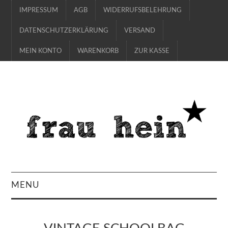
IMPRESSUM
AGB
WIDERRUFSBELEHRUNG
DATENSCHUTZERKLÄRUNG
VERSAND
MEIN KONTO
WARENKORB
ZUR KASSE
MENU
SHOP