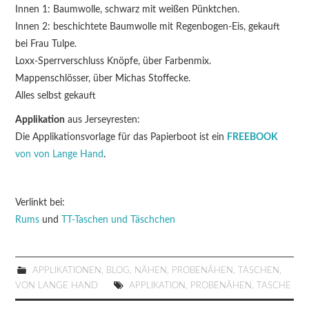
Innen 1: Baumwolle, schwarz mit weißen Pünktchen.
Innen 2: beschichtete Baumwolle mit Regenbogen-Eis, gekauft
bei Frau Tulpe.
Loxx-Sperrverschluss Knöpfe, über Farbenmix.
Mappenschlösser, über Michas Stoffecke.
Alles selbst gekauft
Applikation
aus Jerseyresten:
Die Applikationsvorlage für das Papierboot ist ein
FREEBOOK
von von Lange Hand
.
Verlinkt bei:
Rums
und
TT-Taschen und Täschchen
APPLIKATIONEN
,
BLOG
,
NÄHEN
,
PROBENÄHEN
,
TASCHEN
,
VON LANGE HAND
APPLIKATION
,
PROBENÄHEN
,
TASCHE