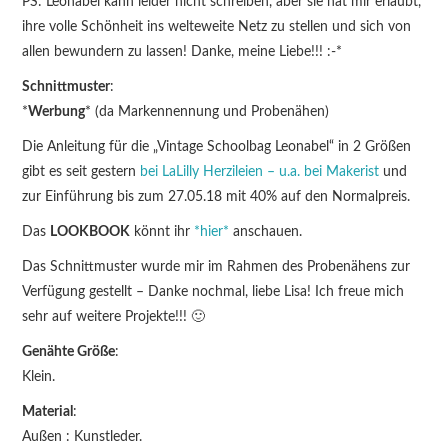
PS: Leonabel kann leider nicht schreiben, aber sie hat mir erlaubt,
ihre volle Schönheit ins welteweite Netz zu stellen und sich von
allen bewundern zu lassen! Danke, meine Liebe!!! :-*
Schnittmuster
:
*
Werbung
* (da Markennennung und Probenähen)
Die Anleitung für die „Vintage Schoolbag Leonabel“ in 2 Größen
gibt es seit gestern
bei LaLilly Herzileien – u.a. bei Makerist
und
zur Einführung bis zum 27.05.18 mit 40% auf den Normalpreis.
Das
LOOKBOOK
könnt ihr
*hier*
anschauen.
Das Schnittmuster wurde mir im Rahmen des Probenähens zur
Verfügung gestellt – Danke nochmal, liebe Lisa! Ich freue mich
sehr auf weitere Projekte!!! 🙂
Genähte Größe
:
Klein.
Material
:
Außen : Kunstleder.