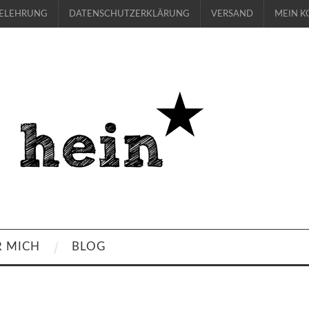
BELEHRUNG
DATENSCHUTZERKLÄRUNG
VERSAND
MEIN K
R MICH
BLOG