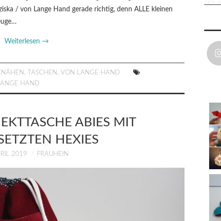
ziska / von Lange Hand gerade richtig, denn ALLE kleinen
zeuge…
Weiterlesen
→
ENÄHEN
,
TASCHEN
,
VON LANGE HAND
LANGE HAND
EKTTASCHE ABIES MIT
SETZTEN HEXIES
PRIL 2019
FRAUHEIN