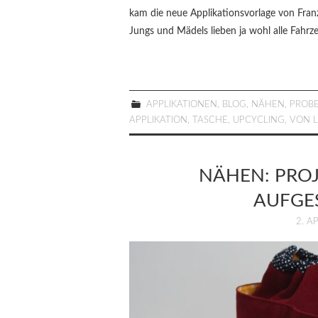
kam die neue Applikationsvorlage von Fran
Jungs und Mädels lieben ja wohl alle Fahr
APPLIKATIONEN
,
BLOG
,
NÄHEN
,
PROB
APPLIKATION
,
TASCHE
,
UPCYCLING
,
VON 
NÄHEN: PROJ
AUFGE
2. A