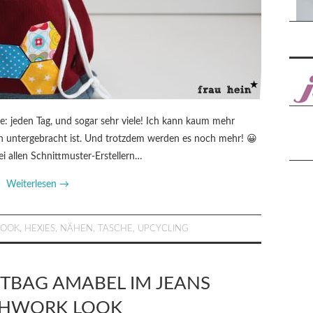
e: jeden Tag, und sogar sehr viele! Ich kann kaum mehr
hen untergebracht ist. Und trotzdem werden es noch mehr! 😀
M
i allen Schnittmuster-Erstellern…
Weiterlesen
→
BOOK
,
HEXIES
,
NÄHEN
,
TASCHE
,
UPCYCLING
TBAG AMABEL IM JEANS
CHWORK LOOK