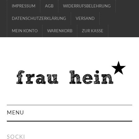
IMPRESSUM
AGB
WIDERRUFSBELEHRUNG
DATENSCHUTZERKLÄRUNG
VERSAND
MEIN KONTO
WARENKORB
ZUR KASSE
MENU
SHOP
SOCKI