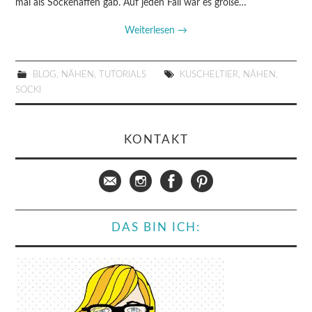
mal als Sockenaffen gab. Auf jeden Fall war es große…
Weiterlesen
→
BLOG
,
NÄHEN
,
TUTORIALS
KUSCHELTIER
,
NÄHEN
,
SOCKI
KONTAKT
DAS BIN ICH: