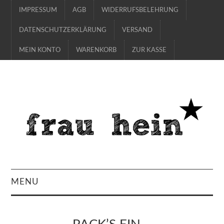
IMPRESSUM
AGB
WIDERRUFSBELEHRUNG
DATENSCHUTZERKLÄRUNG
VERSAND
MEIN KONTO
WARENKORB
ZUR KASSE
MENU
SHOP