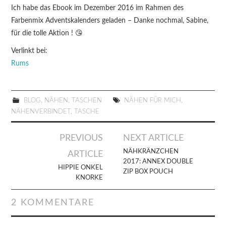
Ich habe das Ebook im Dezember 2016 im Rahmen des
Farbenmix Adventskalenders geladen – Danke nochmal, Sabine,
für die tolle Aktion ! 😘
Verlinkt bei:
Rums
BLOG
,
NÄHEN
,
TASCHEN
NÄHEN FÜR MICH
,
NÄHENVERBINDET
,
TASCHE
Artikel-
PREVIOUS
NEXT ARTICLE
Navigation
NÄHKRÄNZCHEN
ARTICLE
2017: ANNEX DOUBLE
HIPPIE ONKEL
ZIP BOX POUCH
KNORKE
2 KOMMENTARE