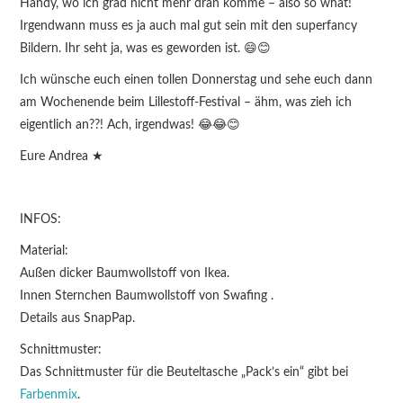
Handy, wo ich grad nicht mehr dran komme – also so what!
Irgendwann muss es ja auch mal gut sein mit den superfancy
Bildern. Ihr seht ja, was es geworden ist. 😄😊
Ich wünsche euch einen tollen Donnerstag und sehe euch dann
am Wochenende beim Lillestoff-Festival – ähm, was zieh ich
eigentlich an??! Ach, irgendwas! 😂😂😊
Eure Andrea ★
INFOS:
Material:
Außen dicker Baumwollstoff von Ikea.
Innen Sternchen Baumwollstoff von Swafing .
Details aus SnapPap.
Schnittmuster:
Das Schnittmuster für die Beuteltasche „Pack’s ein“ gibt bei
Farbenmix
.