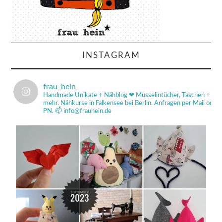
INSTAGRAM
frau_hein_
Handmade Unikate + Nähblog ❤
Musselintücher, Taschen +
mehr.
Nähkurse in Falkensee bei Berlin.
Anfragen per Mail od
PN.
📫 info@frauhein.de