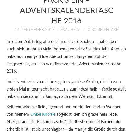
PACK’S EIN –
KURSE
ADVENTSKALENDERTASC
HE 2016
ÜBER MICH
14. SEPTEMBER 2017
FRAUHEIN
2 KOMMENTARE
BLOG
In letzter Zeit fotografiere ich nicht viele Sachen – nähe aber
auch nicht mehr so viele Probenähen wie zB letztes Jahr. Aber ich
habe noch einige Bilder, die schon seit längerem auf der
Festplatte liegen – so wie diese von der Adventskalendertasche
2016.
Im Dezember letzten Jahres gab es ja diese Aktion, die ich zum
ersten Mal mitgemacht habe…. na zumindest halb – fertig gestellt
habe ich sie dann im Januar, nach dem Weihnachtstumult.
Seitdem wird sie fleißig genutzt und nur in den letzten Wochen
von meinem
Onkel Knorke
abgelöst, den ich grade heiß liebe.
Aber gerade als „Einkaufstasche“, als die sie nun bei Farbenmix
erhältlich ist, ist sie unschlagbar – da man ja die Größe durch den