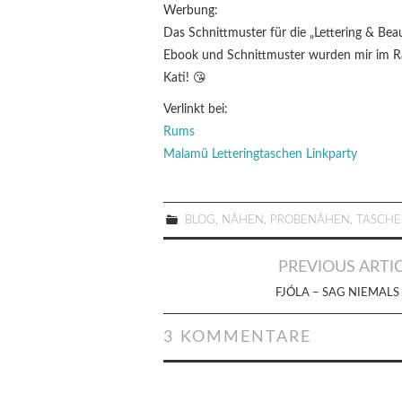
Werbung:
Das Schnittmuster für die „Lettering & Be
Ebook und Schnittmuster wurden mir im Ra
Kati! 😘
Verlinkt bei:
Rums
Malamü Letteringtaschen Linkparty
BLOG
,
NÄHEN
,
PROBENÄHEN
,
TASCH
Artikel-
PREVIOUS ARTI
Navigation
FJÓLA – SAG NIEMALS
3 KOMMENTARE