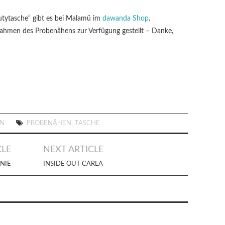
autytasche“ gibt es bei Malamü im
dawanda Shop
.
hmen des Probenähens zur Verfügung gestellt – Danke,
EN
PROBENÄHEN
,
TASCHE
CLE
NEXT ARTICLE
 NIE
INSIDE OUT CARLA