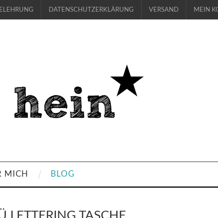
BELEHRUNG
DATENSCHUTZERKLÄRUNG
VERSAND
MEIN K
R MICH
BLOG
Ü LETTERING TASCHE