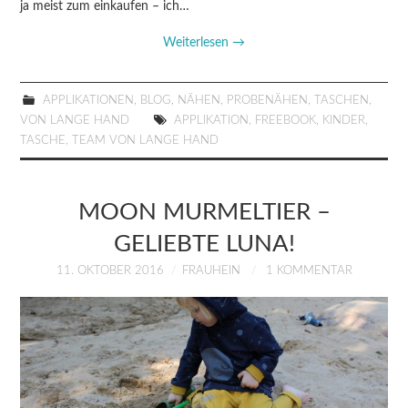
ja meist zum einkaufen – ich…
Weiterlesen
→
APPLIKATIONEN
,
BLOG
,
NÄHEN
,
PROBENÄHEN
,
TASCHEN
,
VON LANGE HAND
APPLIKATION
,
FREEBOOK
,
KINDER
,
TASCHE
,
TEAM VON LANGE HAND
MOON MURMELTIER –
GELIEBTE LUNA!
11. OKTOBER 2016
FRAUHEIN
1 KOMMENTAR