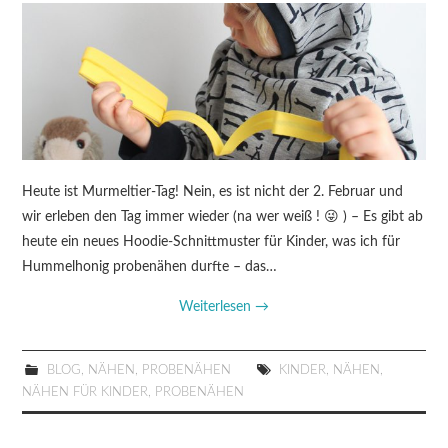
Heute ist Murmeltier-Tag! Nein, es ist nicht der 2. Februar und
wir erleben den Tag immer wieder (na wer weiß ! 😜 ) – Es gibt ab
heute ein neues Hoodie-Schnittmuster für Kinder, was ich für
Hummelhonig probenähen durfte – das…
Weiterlesen
→
BLOG
,
NÄHEN
,
PROBENÄHEN
KINDER
,
NÄHEN
,
NÄHEN FÜR KINDER
,
PROBENÄHEN