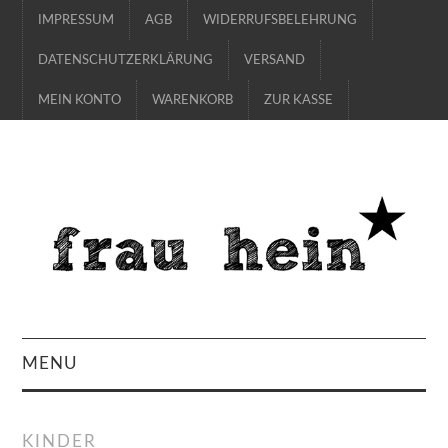
IMPRESSUM
AGB
WIDERRUFSBELEHRUNG
DATENSCHUTZERKLÄRUNG
VERSAND
MEIN KONTO
WARENKORB
ZUR KASSE
MENU
SHOP
KINDER