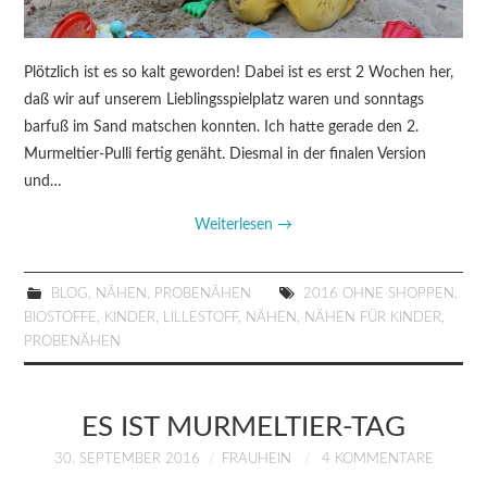
Plötzlich ist es so kalt geworden! Dabei ist es erst 2 Wochen her,
daß wir auf unserem Lieblingsspielplatz waren und sonntags
barfuß im Sand matschen konnten. Ich hatte gerade den 2.
Murmeltier-Pulli fertig genäht. Diesmal in der finalen Version
und…
Weiterlesen
→
BLOG
,
NÄHEN
,
PROBENÄHEN
2016 OHNE SHOPPEN
,
BIOSTOFFE
,
KINDER
,
LILLESTOFF
,
NÄHEN
,
NÄHEN FÜR KINDER
,
PROBENÄHEN
ES IST MURMELTIER-TAG
30. SEPTEMBER 2016
FRAUHEIN
4 KOMMENTARE