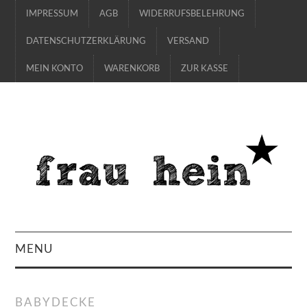
IMPRESSUM
AGB
WIDERRUFSBELEHRUNG
DATENSCHUTZERKLÄRUNG
VERSAND
MEIN KONTO
WARENKORB
ZUR KASSE
MENU
SHOP
BABYDECKE