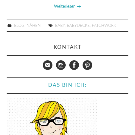
Weiterlesen
→
BLOG
,
NÄHEN
BABY
,
BABYDECKE
,
PATCHWORK
KONTAKT
DAS BIN ICH: