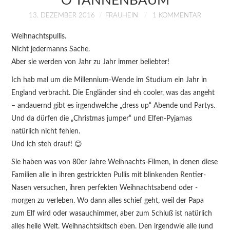
O TANNENBAUM
KURSE
13. DEZEMBER 2016
FRAUHEIN
1 KOMMENTAR
ÜBER MICH
Weihnachtspullis.
Nicht jedermanns Sache.
BLOG
Aber sie werden von Jahr zu Jahr immer beliebter!
Ich hab mal um die Millennium-Wende im Studium ein Jahr in
England verbracht. Die Engländer sind eh cooler, was das angeht
– andauernd gibt es irgendwelche „dress up“ Abende und Partys.
Und da dürfen die „Christmas jumper“ und Elfen-Pyjamas
natürlich nicht fehlen.
Und ich steh drauf! 😊
Sie haben was von 80er Jahre Weihnachts-Filmen, in denen diese
Familien alle in ihren gestrickten Pullis mit blinkenden Rentier-
Nasen versuchen, ihren perfekten Weihnachtsabend oder -
morgen zu verleben. Wo dann alles schief geht, weil der Papa
zum Elf wird oder wasauchimmer, aber zum Schluß ist natürlich
alles heile Welt. Weihnachtskitsch eben. Den irgendwie alle (und