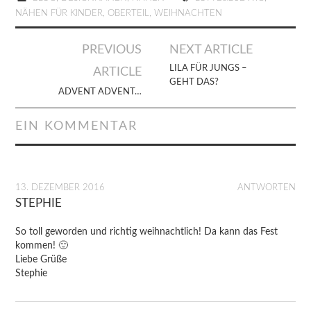
NÄHEN FÜR KINDER
,
OBERTEIL
,
WEIHNACHTEN
Artikel-
PREVIOUS
NEXT ARTICLE
Navigation
LILA FÜR JUNGS –
ARTICLE
GEHT DAS?
ADVENT ADVENT…
EIN KOMMENTAR
13. DEZEMBER 2016
ANTWORTEN
STEPHIE
So toll geworden und richtig weihnachtlich! Da kann das Fest
kommen! 🙂
Liebe Grüße
Stephie