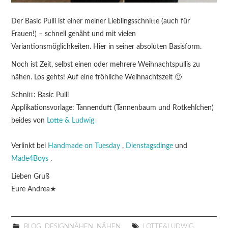
Der Basic Pulli ist einer meiner Lieblingsschnitte (auch für
Frauen!) – schnell genäht und mit vielen
Variantionsmöglichkeiten. Hier in seiner absoluten Basisform.
Noch ist Zeit, selbst einen oder mehrere Weihnachtspullis zu
nähen. Los gehts! Auf eine fröhliche Weihnachtszeit 🙂
Schnitt: Basic Pulli
Applikationsvorlage: Tannenduft (Tannenbaum und Rotkehlchen)
beides von
Lotte & Ludwig
Verlinkt bei
Handmade on Tuesday
,
Dienstagsdinge
und
Made4Boys
.
Lieben Gruß
Eure Andrea★
BLOG
,
DESIGNNÄHEN
,
NÄHEN
LOTTE&LUDWIG
,